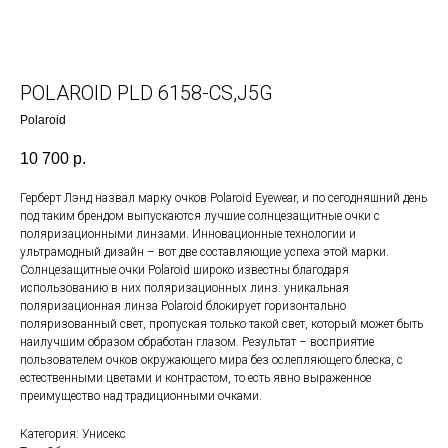
POLAROID PLD 6158-CS,J5G
Polaroid
10 700
р.
Герберт Лэнд назвал марку очков Polaroid Eyewear, и по сегодняшний день
под таким брендом выпускаются лучшие солнцезащитные очки с
поляризационными линзами. Инновационные технологии и
ультрамодный дизайн – вот две составляющие успеха этой марки.
Солнцезащитные очки Polaroid широко известны благодаря
использованию в них поляризационных линз. уникальная
поляризационная линза Polaroid блокирует горизонтально
поляризованный свет, пропуская только такой свет, который может быть
наилучшим образом обработан глазом. Результат – восприятие
пользователем очков окружающего мира без ослепляющего блеска, с
естественными цветами и контрастом, то есть явно выраженное
преимущество над традиционными очками.
Категория: Унисекс