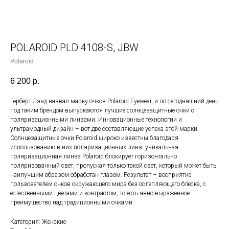
POLAROID PLD 4108-S, JBW
Polaroid
6 200
р.
Герберт Лэнд назвал марку очков Polaroid Eyewear, и по сегодняшний день
под таким брендом выпускаются лучшие солнцезащитные очки с
поляризационными линзами. Инновационные технологии и
ультрамодный дизайн – вот две составляющие успеха этой марки.
Солнцезащитные очки Polaroid широко известны благодаря
использованию в них поляризационных линз. уникальная
поляризационная линза Polaroid блокирует горизонтально
поляризованный свет, пропуская только такой свет, который может быть
наилучшим образом обработан глазом. Результат – восприятие
пользователем очков окружающего мира без ослепляющего блеска, с
естественными цветами и контрастом, то есть явно выраженное
преимущество над традиционными очками.
Категория: Женские