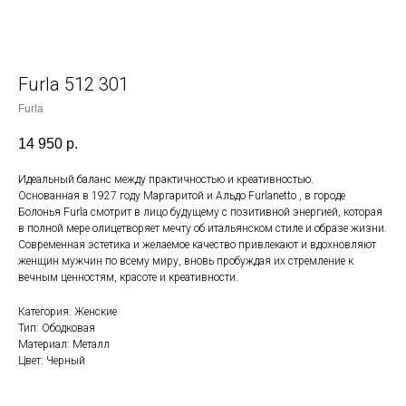
Furla 512 301
Furla
14 950
р.
Идеальный баланс между практичностью и креативностью.
Основанная в 1927 году Маргаритой и Альдо Furlanetto , в городе
Болонья Furla смотрит в лицо будущему с позитивной энергией, которая
в полной мере олицетворяет мечту об итальянском стиле и образе жизни.
Современная эстетика и желаемое качество привлекают и вдохновляют
женщин мужчин по всему миру, вновь пробуждая их стремление к
вечным ценностям, красоте и креативности.
Категория: Женские
Тип: Ободковая
Материал: Металл
Цвет: Черный