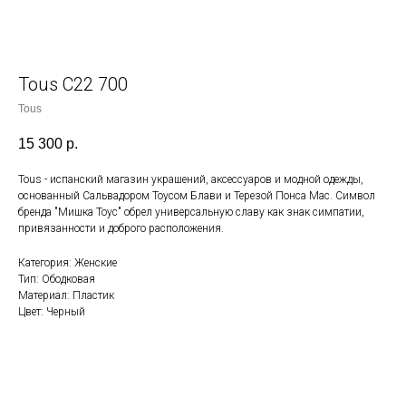
Tous C22 700
Tous
15 300
р.
Tous - испанский магазин украшений, аксессуаров и модной одежды,
основанный Сальвадором Тоусом Блави и Терезой Понса Мас. Символ
бренда "Мишка Тоус" обрел универсальную славу как знак симпатии,
привязанности и доброго расположения.
Категория: Женские
Тип: Ободковая
Материал: Пластик
Цвет: Черный