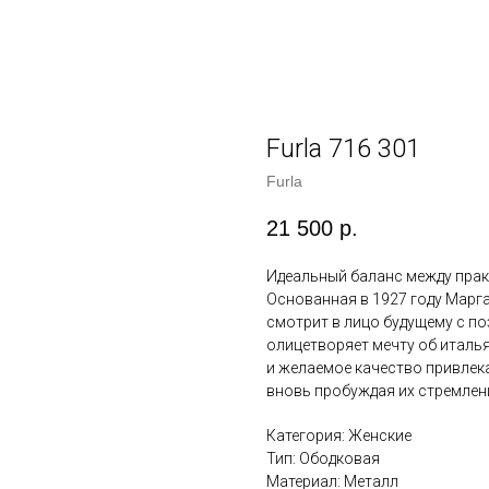
Furla 716 301
Furla
21 500
р.
Идеальный баланс между пра
Основанная в 1927 году Маргар
смотрит в лицо будущему с по
олицетворяет мечту об италья
и желаемое качество привлек
вновь пробуждая их стремлени
Категория: Женские
Тип: Ободковая
Материал: Металл