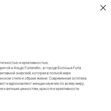
ктичностью и креативностью.
итой и Альдо Furlanetto , в городе Болонья Furla
зитивной энергией, которая в полной мере
нском стиле и образе жизни. Современная эстетика
ают и вдохновляют женщин мужчин по всему миру,
е к вечным ценностям, красоте и креативности.