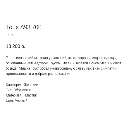
Tous A93 700
Tous
13 200
р.
Tous - испанский магазин украшений, аксессуаров и модной одежды,
основанный Сальвадором Тоусом Блави и Терезой Понса Мас. Символ
бренда "Мишка Тоус" обрел универсальную славу как знак симпатии,
привязанности и доброго расположения.
Категория: Женские
Тип: Ободковая
Материал: Пластик
Цвет: Черный