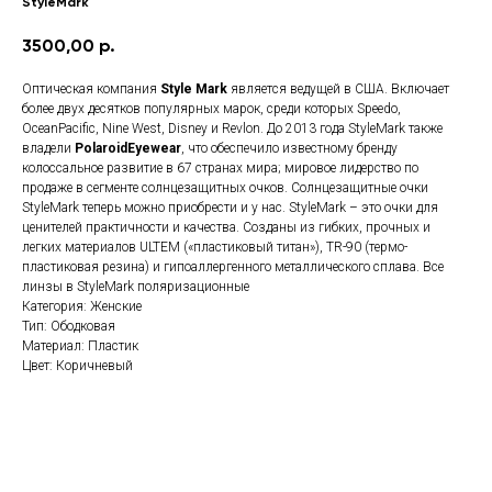
StyleMark
3500,00
р.
Оптическая компания
Style Mark
является ведущей в США. Включает
более двух десятков популярных марок, среди которых Speedo,
OceanPacific, Nine West, Disney и Revlon. До 2013 года StyleMark также
владели
PolaroidEyewear
, что обеспечило известному бренду
колоссальное развитие в 67 странах мира; мировое лидерство по
продаже в сегменте солнцезащитных очков. Солнцезащитные очки
StyleMark теперь можно приобрести и у нас. StyleMark – это очки для
ценителей практичности и качества. Созданы из гибких, прочных и
легких материалов ULTEM («пластиковый титан»), TR-90 (термо-
пластиковая резина) и гипоаллергенного металлического сплава. Все
линзы в StyleMark поляризационные
Категория: Женские
Тип: Ободковая
Материал: Пластик
Цвет: Коричневый