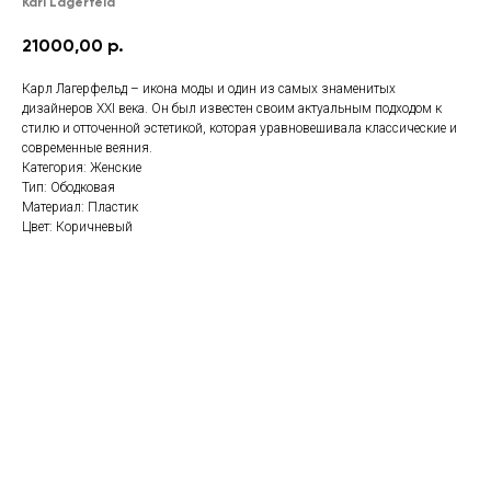
Karl Lagerfeld
21000,00
р.
Карл Лагерфельд – икона моды и один из самых знаменитых
дизайнеров XXI века. Он был известен своим актуальным подходом к
стилю и отточенной эстетикой, которая уравновешивала классические и
современные веяния.
Категория: Женские
Тип: Ободковая
Материал: Пластик
Цвет: Коричневый