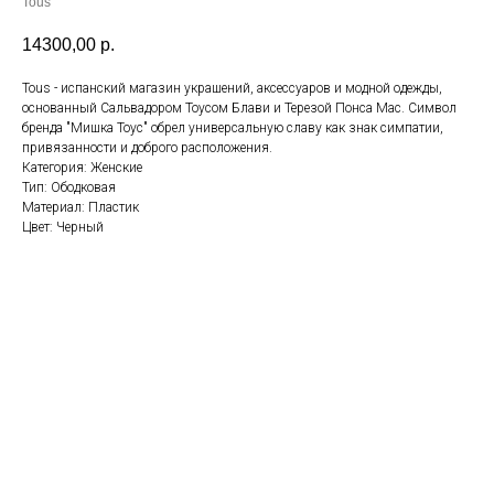
Tous
14300,00
р.
Tous - испанский магазин украшений, аксессуаров и модной одежды,
основанный Сальвадором Тоусом Блави и Терезой Понса Мас. Символ
бренда "Мишка Тоус" обрел универсальную славу как знак симпатии,
привязанности и доброго расположения.
Категория: Женские
Тип: Ободковая
Материал: Пластик
Цвет: Черный