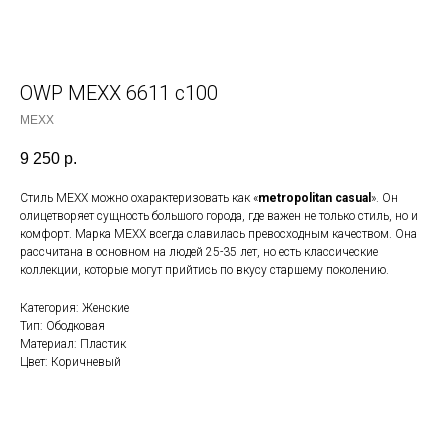
OWP MEXX 6611 c100
MEXX
9 250
р.
Стиль MEXX можно охарактеризовать как «
metropolitan casual
». Он
олицетворяет сущность большого города, где важен не только стиль, но и
комфорт. Марка MEXX всегда славилась превосходным качеством. Она
рассчитана в основном на людей 25-35 лет, но есть классические
коллекции, которые могут прийтись по вкусу старшему поколению.
Категория: Женские
Тип: Ободковая
Материал: Пластик
Цвет: Коричневый